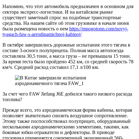
Напомню, что этот автомобиль предназначен в основном для
сектора экспресс-логистики. И на китайском рынке
существует заметный спрос на подобные транспортные
средства. На нашем сайте об этом грузовике в начале июня
была размещена новость о нем
https://mnogotonn.com/novyj-
tyagach-faw-s-aerodinamichnoj-kabinoj/
В октябре завершились дорожные испытания этого тягача в
составе 3-осного полуприцепа. Полная масса автопоезда
составляла 30,5 тонн, а масса груза – не превышала 15 тонн.
За время теста было пройдено 452 км, со средней скорость 78
км/ч. Средний расход составил 17,1 л/100 км.
За счет чего FAW Jiefang J6E добился такого низкого расхода
топлива?
Прежде всего, это аэродинамическая форма кабины, которая
позволяет значительно снизить воздушное сопротивление.
Этому также поспособствовал полуприцеп, оборудованный
несколькими аэродинамическими элементами, такими, как
боковые юбки-отражатели и дефлекторы. В приводе
грузовика применяется современный экономичный 560-