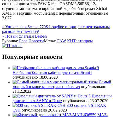
сильный двигатель FAW Xichai CA6DM3-56E66, 12-
ступенчатая автоматизированной коробкой передач Xichai
AMT, и ведущий мост Jiefang с передаточным отношением
3,077.
Навигация
«
Уникальная Scania 770S Longline и прицеп с центральным
расположением осей
по
»
Новый флагман Beiben
записям
Рубрика:
Блог
Новости
Метка:
FAW
КИТавтопром
Популярные новости
Необычно большая кабина для тягача Scania
опубликовано 18.06.2020
Самый
мощный в мире магистральный тягач
опубликовано
21.12.2022
Дизельный
двигатель от SANY и Deutz
опубликовано 23.07.2020
800-сильный SITRAK
C9H
опубликовано 20.02.2023
МАЗ-