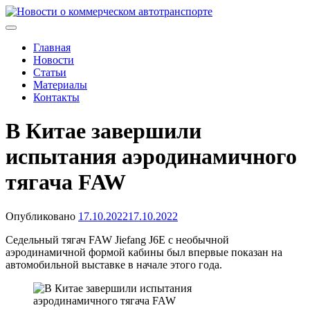
Skip
to
Новости о коммерческом автотранспорте
Новости о коммерческом автотранспорте: грузовых
content
автомобилях и спецтехнике
Главная
Новости
Статьи
Материалы
Контакты
В Китае завершили
испытания аэродинамичного
тягача FAW
Опубликовано
17.10.2022
17.10.2022
Седельный тягач FAW Jiefang J6E с необычной
аэродинамичной формой кабины был впервые показан на
автомобильной выставке в начале этого года.