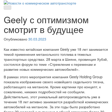
Skip
to
Новости о коммерческом автотранспорте
Новости о коммерческом автотранспорте: грузовых автомобилях
content
и спецтехнике
Geely с оптимизмом
смотрит в будущее
Опубликовано
30.03.2023
Как известно китайская компания Geely уже 18 лет занимается
темой применения метанольного топлива в тяжелых
транспортных средствах. 28 марта в Шияне, провинция Хубэй,
состоялся форум по теме «Стремление к переменам и
развитие новых коммерческих автомобилей».
В рамках этого мероприятия компания Geely Holding Group
показала изображение своего новейшего седельного тягача,
работающего на метаноле. Кроме картинки про концепт, к
сожалению, никаких подробностей не сообщили.
Действительно, этот уникальный автопроизводитель уже в
течение 18 лет активно занимается разработкой коммерческих
автомобилей на метаноле. За эти годы было разработано
более 20 моделей и выпущено в общей сложности более 30