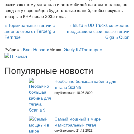
развивают тему метанола и автомобилей на этом топливе, но
вряд ли у европейцев будет столько юаней, чтобы покупать
товары в КНР после 2035 года.
Навигация
«
Терминальные тягачи с
»
Isuzu и UD Trucks совместно
автопилотом от Terberg и
представили свои новые тягачи
по
Fernride
Giga и Quon
записям
Рубрика:
Блог
Новости
Метка:
Geely
КИТавтопром
Популярные новости
Необычно большая кабина для
тягача Scania
опубликовано 18.06.2020
Самый мощный в мире
магистральный тягач
опубликовано 21.12.2022