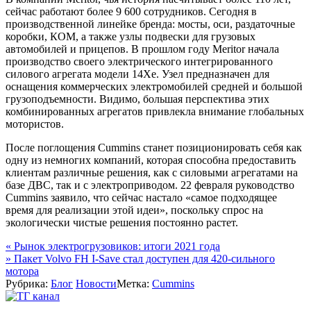
сейчас работают более 9 600 сотрудников. Сегодня в
производственной линейке бренда: мосты, оси, раздаточные
коробки, КОМ, а также узлы подвески для грузовых
автомобилей и прицепов. В прошлом году Meritor начала
производство своего электрического интегрированного
силового агрегата модели 14Xe. Узел предназначен для
оснащения коммерческих электромобилей средней и большой
грузоподъемности. Видимо, большая перспектива этих
комбинированных агрегатов привлекла внимание глобальных
мотористов.
После поглощения Cummins станет позиционировать себя как
одну из немногих компаний, которая способна предоставить
клиентам различные решения, как с силовыми агрегатами на
базе ДВС, так и с электроприводом. 22 февраля руководство
Cummins заявило, что сейчас настало «самое подходящее
время для реализации этой идеи», поскольку спрос на
экологически чистые решения постоянно растет.
Навигация
«
Рынок электрогрузовиков: итоги 2021 года
»
Пакет Volvo FH I-Save стал доступен для 420-сильного
по
мотора
записям
Рубрика:
Блог
Новости
Метка:
Cummins