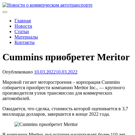
Skip
to
Новости о коммерческом автотранспорте
Новости о коммерческом автотранспорте: грузовых
content
автомобилях и спецтехнике
Главная
Новости
Статьи
Материалы
Контакты
Cummins приобретет Meritor
Опубликовано
10.03.2022
10.03.2022
Мировой гигант моторостроения – корпорация Cummins
собирается приобрести компанию Meritor Inc., — крупного
производителя узлов трансмиссии для коммерческих
автомобилей.
Ожидается, что сделка, стоимость которой оценивается в 3,7
миллиарда долларов, завершится в конце 2022 года.
В компании Meritor, чья история насчитывает более 110 лет,