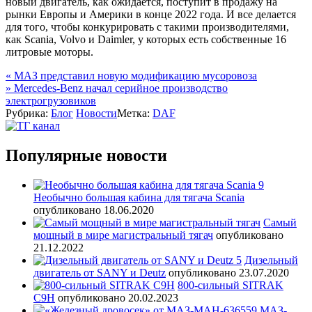
новый двигатель, как ожидается, поступит в продажу на
рынки Европы и Америки в конце 2022 года. И все делается
для того, чтобы конкурировать с такими производителями,
как Scania, Volvo и Daimler, у которых есть собственные 16
литровые моторы.
Навигация
«
МАЗ представил новую модификацию мусоровоза
»
Mercedes-Benz начал серийное производство
по
электрогрузовиков
записям
Рубрика:
Блог
Новости
Метка:
DAF
Популярные новости
Необычно большая кабина для тягача Scania
опубликовано 18.06.2020
Самый
мощный в мире магистральный тягач
опубликовано
21.12.2022
Дизельный
двигатель от SANY и Deutz
опубликовано 23.07.2020
800-сильный SITRAK
C9H
опубликовано 20.02.2023
МАЗ-