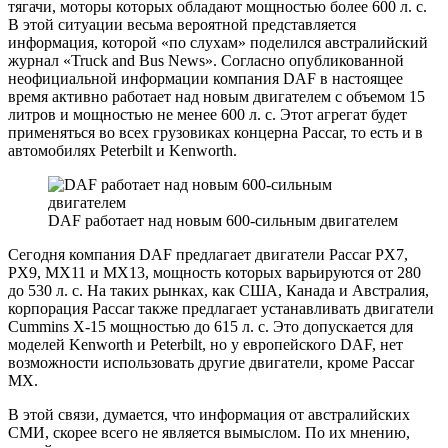
тягачи, моторы которых обладают мощностью более 600 л. с.
В этой ситуации весьма вероятной представляется
информация, которой «по слухам» поделился австралийский
журнал «Truck and Bus News». Согласно опубликованной
неофициальной информации компания DAF в настоящее
время активно работает над новым двигателем с объемом 15
литров и мощностью не менее 600 л. с. Этот агрегат будет
применяться во всех грузовиках концерна Paccar, то есть и в
автомобилях Peterbilt и Kenworth.
DAF работает над новым 600-сильным двигателем
Сегодня компания DAF предлагает двигатели Paccar PX7,
PX9, MX11 и MX13, мощность которых варьируются от 280
до 530 л. с. На таких рынках, как США, Канада и Австралия,
корпорация Paccar также предлагает устанавливать двигатели
Cummins X-15 мощностью до 615 л. с. Это допускается для
моделей Kenworth и Peterbilt, но у европейского DAF, нет
возможности использовать другие двигатели, кроме Paccar
MX.
В этой связи, думается, что информация от австралийских
СМИ, скорее всего не является вымыслом. По их мнению,