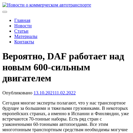
Skip
to
Новости о коммерческом автотранспорте
Новости о коммерческом автотранспорте: грузовых
content
автомобилях и спецтехнике
Главная
Новости
Статьи
Материалы
Контакты
Вероятно, DAF работает над
новым 600-сильным
двигателем
Опубликовано
13.10.2021
11.02.2022
Сегодня многие эксперты полагают, что у нас транспортное
будущее за большими и тяжелыми грузовиками. В некоторых
европейских странах, а именно в Испании и Финляндии, уже
встречаются 70-тонные наборы. Есть ряд стран с
узаконенными 60-тонными автопоездами. Все этим
многотонным транспортным средствам необходимы могучие