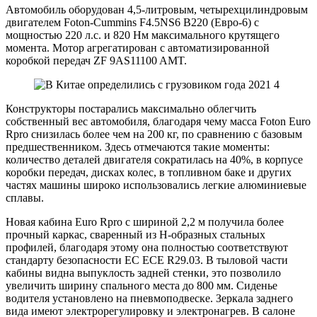
Автомобиль оборудован 4,5-литровым, четырехцилиндровым
двигателем Foton-Cummins F4.5NS6 B220 (Евро-6) с
мощностью 220 л.с. и 820 Нм максимального крутящего
момента. Мотор агрегатирован с автоматизированной
коробкой передач ZF 9AS11100 AMT.
Конструкторы постарались максимально облегчить
собственный вес автомобиля, благодаря чему масса Foton Euro
Rpro снизилась более чем на 200 кг, по сравнению с базовым
предшественником. Здесь отмечаются такие моменты:
количество деталей двигателя сократилась на 40%, в корпусе
коробки передач, дисках колес, в топливном баке и других
частях машины широко использовались легкие алюминиевые
сплавы.
Новая кабина Euro Rpro с шириной 2,2 м получила более
прочный каркас, сваренный из H-образных стальных
профилей, благодаря этому она полностью соответствуют
стандарту безопасности ЕС ECE R29.03. В тыловой части
кабины видна выпуклость задней стенки, это позволило
увеличить ширину спального места до 800 мм. Сиденье
водителя установлено на пневмоподвеске. Зеркала заднего
вида имеют электрорегулировку и электронагрев. В салоне