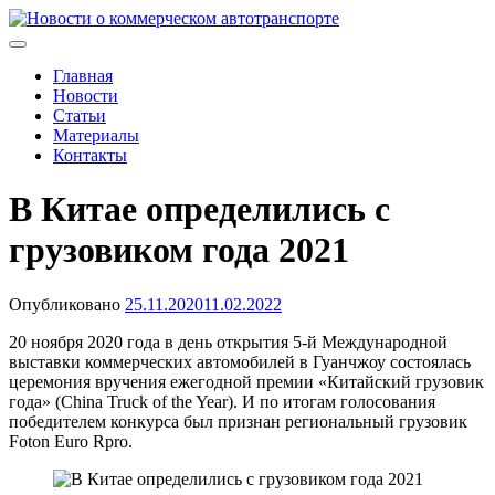
Skip
to
Новости о коммерческом автотранспорте
Новости о коммерческом автотранспорте: грузовых
content
автомобилях и спецтехнике
Главная
Новости
Статьи
Материалы
Контакты
В Китае определились с
грузовиком года 2021
Опубликовано
25.11.2020
11.02.2022
20 ноября 2020 года в день открытия 5-й Международной
выставки коммерческих автомобилей в Гуанчжоу состоялась
церемония вручения ежегодной премии «Китайский грузовик
года» (China Truck of the Year). И по итогам голосования
победителем конкурса был признан региональный грузовик
Foton Euro Rpro.