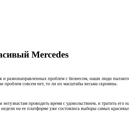
х и спецтехнике
асивый Mercedes
аж и разнонаправленных проблем с бизнесом, наши люди пытаютс
о ли проблем совсем нет, то ли их масштабы весьма скромны.
 энтузиастам проводить время с удовольствием, и тратить его н
е недели на ее платформе уже состоялись выборы самых красивы