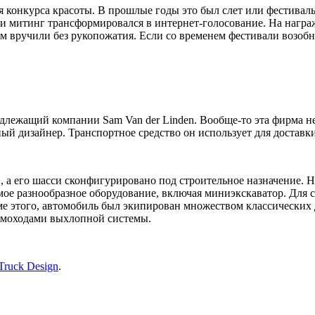
 конкурса красоты. В прошлые годы это был слет или фестивал
, и митинг трансформировался в интернет-голосование. На нагр
им вручили без рукопожатия. Если со временем фестивали возобно
длежащий компании Sam Van der Linden. Вообще-то эта фирма не
й дизайнер. Транспортное средство он использует для доставк
 а его шасси сконфигурировано под строительное назначение. Н
мое разнообразное оборудование, включая миниэкскаватор. Для с
ме этого, автомобиль был экипирован множеством классических 
ымоходами выхлопной системы.
Truck Design
.