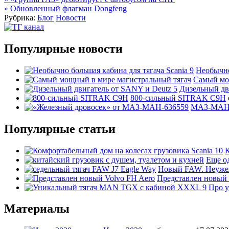
Навигация
»
Обновленный флагман Dongfeng
по
Рубрика:
Блог
Новости
записям
Популярные новости
Необычно
Самый мо
Дизельный дв
800-сильный SITRAK C9H
МАЗ-МАН с
Популярные статьи
К
Еще о
Новый FAW. Неужели
Представлен новый 
Про у
Материалы