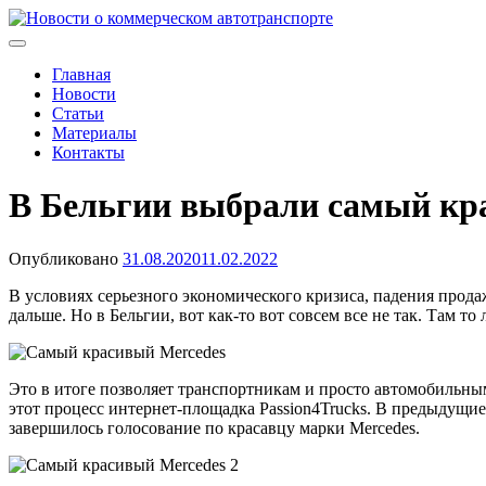
Skip
to
Новости о коммерческом автотранспорте
Новости о коммерческом автотранспорте: грузовых автомобиля
content
Главная
Новости
Статьи
Материалы
Контакты
В Бельгии выбрали самый кр
Опубликовано
31.08.2020
11.02.2022
В условиях серьезного экономического кризиса, падения прод
дальше. Но в Бельгии, вот как-то вот совсем все не так. Там т
Это в итоге позволяет транспортникам и просто автомобильным
этот процесс интернет-площадка Passion4Trucks. В предыдущи
завершилось голосование по красавцу марки Mercedes.