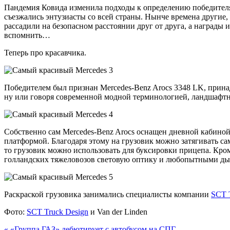
Пандемия Ковида изменила подходы к определению победителя
съезжались энтузиасты со всей страны. Нынче времена другие
рассадили на безопасном расстоянии друг от друга, а награды 
вспомнить…
Теперь про красавчика.
Победителем был признан Mercedes-Benz Arocs 3348 LK, прина
ну или говоря современной модной терминологией, ландшафтны
Собственно сам Mercedes-Benz Arocs оснащен дневной кабиной,
платформой. Благодаря этому на грузовик можно затягивать са
то грузовик можно использовать для буксировки прицепа. Кро
голландских тяжеловозов световую оптику и любопытными д
Раскраской грузовика занимались специалисты компании
SCT 
Фото:
SCT Truck Design
и Van der Linden
«
«Группа ГАЗ» дебютирует с автобусом на СПГ