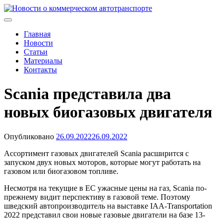
Skip
to
Новости о коммерческом автотранспорте
Новости о коммерческом автотранспорте: грузовых
content
автомобилях и спецтехнике
Главная
Новости
Статьи
Материалы
Контакты
Scania представила два
новых биогазовых двигателя
Опубликовано
26.09.2022
26.09.2022
Ассортимент газовых двигателей Scania расширится с
запуском двух новых моторов, которые могут работать на
газовом или биогазовом топливе.
Несмотря на текущие в ЕС ужасные цены на газ, Scania по-
прежнему видит перспективу в газовой теме. Поэтому
шведский автопроизводитель на выставке IAA-Transportation
2022 представил свои новые газовые двигатели на базе 13-