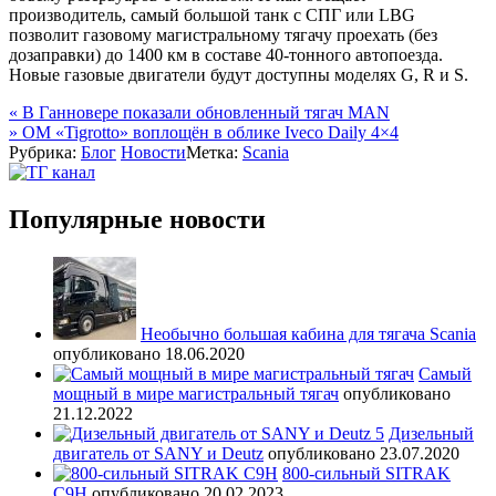
производитель, самый большой танк с СПГ или LBG
позволит газовому магистральному тягачу проехать (без
дозаправки) до 1400 км в составе 40-тонного автопоезда.
Новые газовые двигатели будут доступны моделях G, R и S.
Навигация
«
В Ганновере показали обновленный тягач MAN
»
OM «Tigrotto» воплощён в облике Iveco Daily 4×4
по
Рубрика:
Блог
Новости
Метка:
Scania
записям
Популярные новости
Необычно большая кабина для тягача Scania
опубликовано 18.06.2020
Самый
мощный в мире магистральный тягач
опубликовано
21.12.2022
Дизельный
двигатель от SANY и Deutz
опубликовано 23.07.2020
800-сильный SITRAK
C9H
опубликовано 20.02.2023