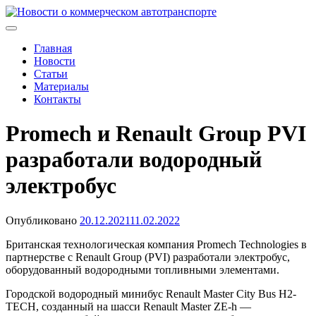
Skip
to
Новости о коммерческом автотранспорте
Новости о коммерческом автотранспорте: грузовых
content
автомобилях и спецтехнике
Главная
Новости
Статьи
Материалы
Контакты
Promech и Renault Group PVI
разработали водородный
электробус
Опубликовано
20.12.2021
11.02.2022
Британская технологическая компания Promech Technologies в
партнерстве с Renault Group (PVI) разработали электробус,
оборудованный водородными топливными элементами.
Городской водородный минибус Renault Master City Bus H2-
TECH, созданный на шасси Renault Master ZE-h —