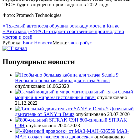
TECH будет запущен в производство в 2022 году.
Фото: Promech Technologies
Навигация
«
Тяжелый автопоезд обрушил эстакаду моста в Китае
»
Автозавод «УРАЛ» откроет собственное производство
по
мостов и осей
записям
Рубрика:
Блог
Новости
Метка:
электробус
Популярные новости
Необычно большая кабина для тягача Scania
опубликовано 18.06.2020
Самый
мощный в мире магистральный тягач
опубликовано
21.12.2022
Дизельный
двигатель от SANY и Deutz
опубликовано 23.07.2020
800-сильный SITRAK
C9H
опубликовано 20.02.2023
МАЗ-
МАН создал «железного дровосека»
опубликовано