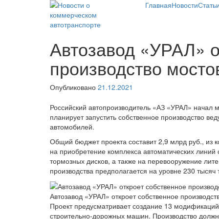
Skip
Главная
Новости
Стать
to
content
Новости о коммерческом
Новости о коммерческом
Автозавод «УРАЛ» о
автотранспорте
автотранспорте: грузовых
автомобилях и
производство мосто
спецтехнике
Опубликовано
21.12.2021
Российский автопроизводитель «АЗ «УРАЛ» начал ма
планирует запустить собственное производство вед
автомобилей.
Общий бюджет проекта составит 2,9 млрд руб., из к
на приобретение комплекса автоматических линий 
тормозных дисков, а также на перевооружение лит
производства предполагается на уровне 230 тысяч т
Автозавод «УРАЛ» откроет собственное производств
Проект предусматривает создание 13 модификаций
строительно-дорожных машин. Производство должно