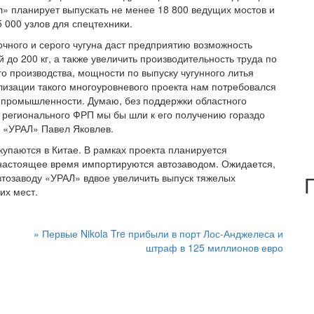
л» планирует выпускать не менее 18 800 ведущих мостов и
 000 узлов для спецтехники.
чного и серого чугуна даст предприятию возможность
до 200 кг, а также увеличить производительность труда по
о производства, мощности по выпуску чугунного литья
еализации такого многоуровневого проекта нам потребовался
 промышленности. Думаю, без поддержки областного
в регионального ФРП мы бы шли к его получению гораздо
З «УРАЛ» Павел Яковлев.
упаются в Китае. В рамках проекта планируется
в настоящее время импортируются автозаводом. Ожидается,
втозаводу «УРАЛ» вдвое увеличить выпуск тяжелых
их мест.
»
Первые Nikola Tre прибыли в порт Лос-Анджелеса и
штраф в 125 миллионов евро