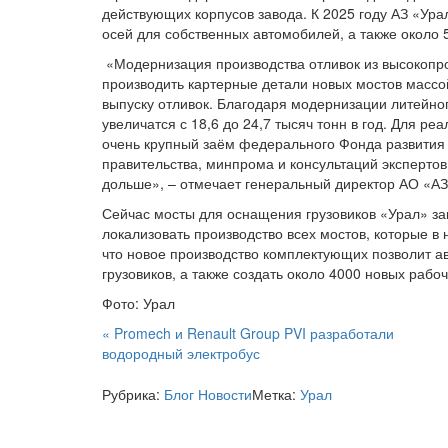
действующих корпусов завода. К 2025 году АЗ «Ура
осей для собственных автомобилей, а также около 5
«Модернизация производства отливок из высокопро
производить картерные детали новых мостов массой 
выпуску отливок. Благодаря модернизации литейног
увеличатся с 18,6 до 24,7 тысяч тонн в год. Для р
очень крупный заём федерального Фонда развития
правительства, минпрома и консультаций эксперто
дольше», – отмечает генеральный директор АО «А
Сейчас мосты для оснащения грузовиков «Урал» зак
локализовать производство всех мостов, которые 
что новое производство комплектующих позволит а
грузовиков, а также создать около 4000 новых рабоч
Фото: Урал
Навигация
«
Promech и Renault Group PVI разработали
водородный электробус
по
записям
Рубрика:
Блог
Новости
Метка:
Урал