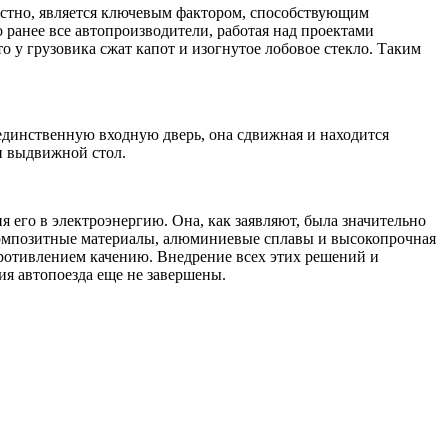
звестно, является ключевым фактором, способствующим
 ранее все автопроизводители, работая над проектами
о у грузовика сжат капот и изогнутое лобовое стекло. Таким
единственную входную дверь, она сдвижная и находится
и выдвижной стол.
я его в электроэнергию. Она, как заявляют, была значительно
композитные материалы, алюминиевые сплавы и высокопрочная
противлением качению. Внедрение всех этих решений и
ия автопоезда еще не завершены.