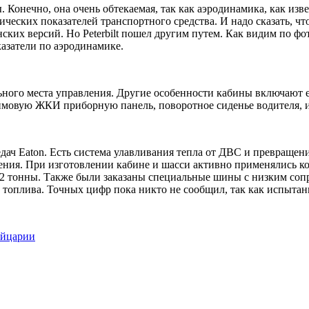
ы. Конечно, она очень обтекаемая, так как аэродинамика, как и
ских показателей транспортного средства. И надо сказать, что
ких версий. Но Peterbilt пошел другим путем. Как видим по фот
азатели по аэродинамике.
ьного места управления. Другие особенности кабины включают 
юймовую ЖКИ приборную панель, поворотное сиденье водителя, 
дач Eaton. Есть система улавливания тепла от ДВС и превращени
ления. При изготовлении кабине и шасси активно применялись 
2,2 тонны. Также были заказаны специальные шины с низким со
топлива. Точных цифр пока никто не сообщил, так как испытан
ейцарии