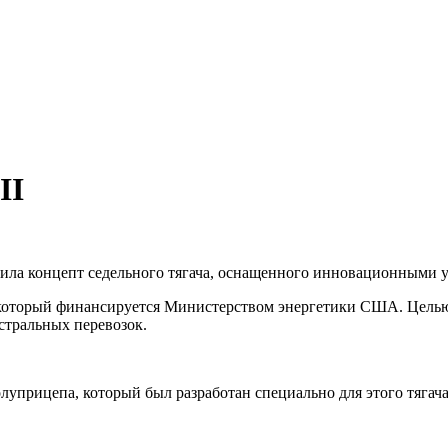
х и спецтехнике
II
авила концепт седельного тягача, оснащенного инновационными
 который финансируется Министерством энергетики США. Целью 
стральных перевозок.
полуприцепа, который был разработан специально для этого тягач