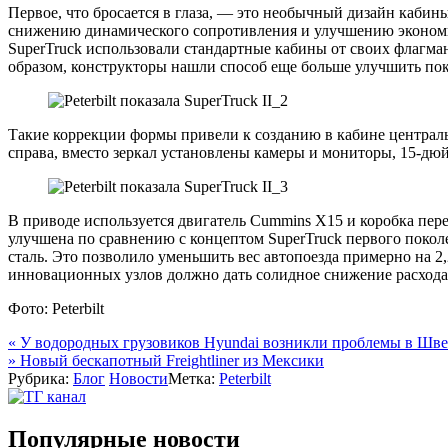
Первое, что бросается в глаза, — это необычный дизайн кабин
снижению динамического сопротивления и улучшению экономиче
SuperTruck использовали стандартные кабины от своих флагманс
образом, конструкторы нашли способ еще больше улучшить пок
Такие коррекции формы привели к созданию в кабине централ
справа, вместо зеркал установлены камеры и мониторы, 15-д
В приводе используется двигатель Cummins X15 и коробка пере
улучшена по сравнению с концептом SuperTruck первого поко
сталь. Это позволило уменьшить вес автопоезда примерно на 
инновационных узлов должно дать солидное снижение расхода 
Фото: Peterbilt
Навигация
«
У водородных грузовиков Hyundai возникли проблемы в Шв
»
Новый бескапотный Freightliner из Мексики
по
Рубрика:
Блог
Новости
Метка:
Peterbilt
записям
Популярные новости