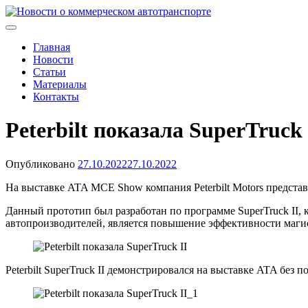
Skip
to
Новости о коммерческом автотранспорте
Новости о коммерческом автотранспорте: грузовых автомобиля
content
Главная
Новости
Статьи
Материалы
Контакты
Peterbilt показала SuperTruck 
Опубликовано
27.10.2022
27.10.2022
На выставке ATA MCE Show компания Peterbilt Motors предст
Данный прототип был разработан по программе SuperTruck II,
автопроизводителей, является повышение эффективности маги
Peterbilt SuperTruck II демонстрировался на выставке ATA без 