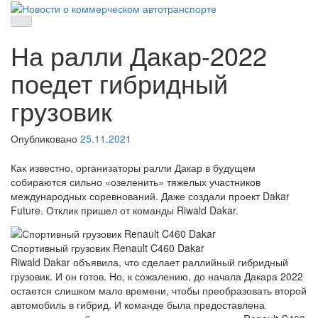
Skip
to
Новости о коммерческом автотранспорте
Новости о коммерческом автотранспорте: грузовых автомобилях
content
и спецтехнике
На ралли Дакар-2022
поедет гибридный
грузовик
Опубликовано
25.11.2021
Как известно, организаторы ралли Дакар в будущем
собираются сильно «озеленить» тяжелых участников
международных соревнований. Даже создали проект Dakar
Future. Отклик пришел от команды Riwald Dakar.
Спортивный грузовик Renault C460 Dakar
Riwald Dakar объявила, что сделает раллийный гибридный
грузовик. И он готов. Но, к сожалению, до начала Дакара 2022
остается слишком мало времени, чтобы преобразовать второй
автомобиль в гибрид. И команде была предоставлена