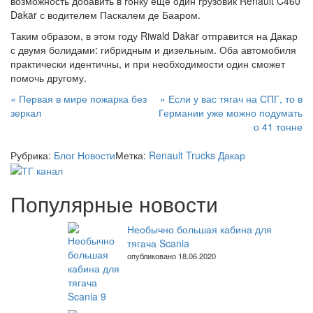
возможность добавить в гонку еще один грузовик Renault C460
Dakar с водителем Паскалем де Бааром.
Таким образом, в этом году Riwald Dakar отправится на Дакар
с двумя болидами: гибридным и дизельным. Оба автомобиля
практически идентичны, и при необходимости один сможет
помочь другому.
Навигация
«
Первая в мире пожарка без
»
Если у вас тягач на СПГ, то в
зеркал
Германии уже можно подумать
по
о 41 тонне
записям
Рубрика:
Блог
Новости
Метка:
Renault Trucks
Дакар
Популярные новости
Необычно большая кабина для
тягача Scania
опубликовано 18.06.2020