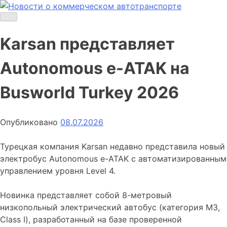
Skip
to
Новости о коммерческом автотранспорте
Новости о коммерческом автотранспорте: грузовых
content
автомобилях и спецтехнике
Karsan представляет
Autonomous e-ATAK на
Busworld Turkey 2026
Опубликовано
08.07.2026
Турецкая компания Karsan недавно представила новый
электробус Autonomous e-ATAK с автоматизированным
управлением уровня Level 4.
Новинка представляет собой 8-метровый
низкопольный электрический автобус (категория M3,
Class I), разработанный на базе проверенной