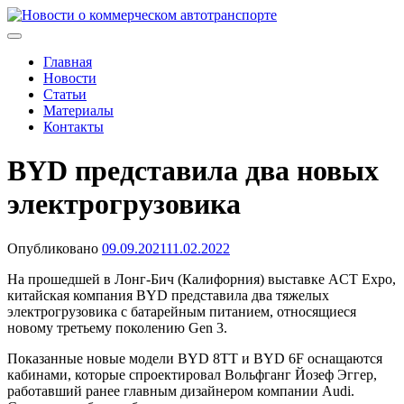
Skip
to
Новости о коммерческом автотранспорте
Новости о коммерческом автотранспорте: грузовых
content
автомобилях и спецтехнике
Главная
Новости
Статьи
Материалы
Контакты
BYD представила два новых
электрогрузовика
Опубликовано
09.09.2021
11.02.2022
На прошедшей в Лонг-Бич (Калифорния) выставке ACT Expo,
китайская компания BYD представила два тяжелых
электрогрузовика с батарейным питанием, относящиеся
новому третьему поколению Gen 3.
Показанные новые модели BYD 8TT и BYD 6F оснащаются
кабинами, которые спроектировал Вольфганг Йозеф Эггер,
работавший ранее главным дизайнером компании Audi.