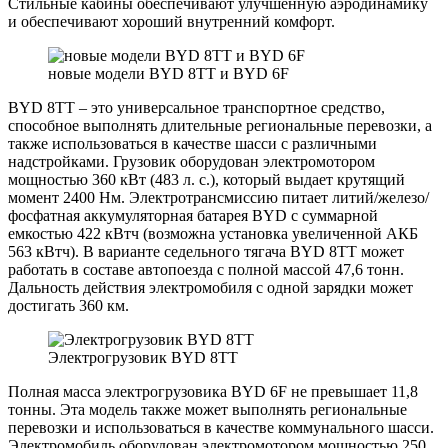
Стильные кабины обеспечивают улучшенную аэродинамику
и обеспечивают хороший внутренний комфорт.
новые модели BYD 8TT и BYD 6F
BYD 8TT – это универсальное транспортное средство,
способное выполнять длительные региональные перевозки, а
также использоваться в качестве шасси с различными
надстройками. Грузовик оборудован электромотором
мощностью 360 кВт (483 л. с.), который выдает крутящий
момент 2400 Нм. Электротрансмиссию питает литий/железо/
фосфатная аккумуляторная батарея BYD с суммарной
емкостью 422 кВтч (возможна установка увеличенной АКБ
563 кВтч). В варианте седельного тягача BYD 8TT может
работать в составе автопоезда с полной массой 47,6 тонн.
Дальность действия электромобиля с одной зарядки может
достигать 360 км.
Электрогрузовик BYD 8TT
Полная масса электрогрузовика BYD 6F не превышает 11,8
тонны. Эта модель также может выполнять региональные
перевозки и использоваться в качестве коммунального шасси.
Электромобиль оборудован электромотором мощностью 250