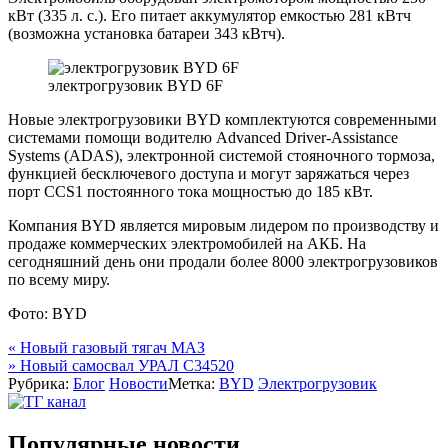
кВт (335 л. с.). Его питает аккумулятор емкостью 281 кВтч
(возможна установка батареи 343 кВтч).
электрогрузовик BYD 6F
Новые электрогрузовики BYD комплектуются современными
системами помощи водителю Advanced Driver-Assistance
Systems (ADAS), электронной системой стояночного тормоза,
функцией бесключевого доступа и могут заряжаться через
порт CCS1 постоянного тока мощностью до 185 кВт.
Компания BYD является мировым лидером по производству и
продаже коммерческих электромобилей на АКБ. На
сегодняшний день они продали более 8000 электрогрузовиков
по всему миру.
Фото: BYD
Навигация
«
Новый газовый тягач МАЗ
»
Новый самосвал УРАЛ С34520
по
Рубрика:
Блог
Новости
Метка:
BYD
Электрогрузовик
записям
Популярные новости