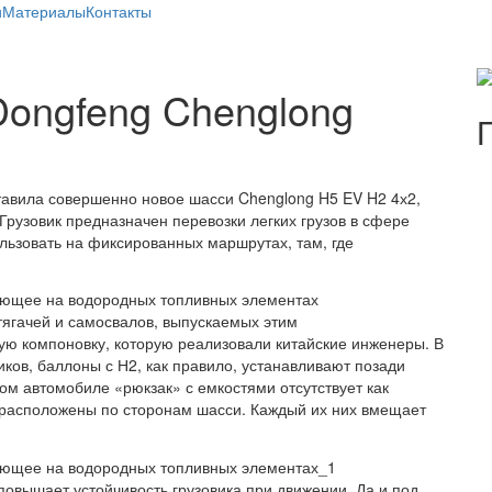
и
Материалы
Контакты
ongfeng Chenglong
тавила совершенно новое шасси Chenglong H5 EV H2 4х2,
рузовик предназначен перевозки легких грузов в сфере
ользовать на фиксированных маршрутах, там, где
тягачей и самосвалов, выпускаемых этим
ую компоновку, которую реализовали китайские инженеры. В
ков, баллоны с Н2, как правило, устанавливают позади
ом автомобиле «рюкзак» с емкостями отсутствует как
й расположены по сторонам шасси. Каждый их них вмещает
повышает устойчивость грузовика при движении. Да и под