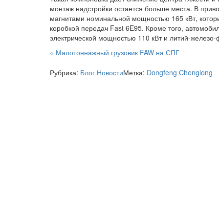
монтаж надстройки остается больше места. В прив
магнитами номинальной мощностью 165 кВт, которы
коробкой передач Fast 6E95. Кроме того, автомоб
электрической мощностью 110 кВт и литий-железо-
Навигация
«
Малотоннажный грузовик FAW на СПГ
по
Рубрика:
Блог
Новости
Метка:
Dongfeng Chenglong
записям