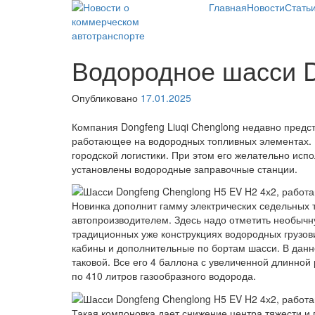
Skip
Главная
Новости
Стать
to
content
Новости о коммерческом
Новости о коммерческом
Водородное шасси D
автотранспорте
автотранспорте: грузовых
автомобилях и
спецтехнике
Опубликовано
17.01.2025
Компания Dongfeng Liuqi Chenglong недавно предс
работающее на водородных топливных элементах. Г
городской логистики. При этом его желательно исп
установлены водородные заправочные станции.
Новинка дополнит гамму электрических седельных 
автопроизводителем. Здесь надо отметить необычн
традиционных уже конструкциях водородных грузови
кабины и дополнительные по бортам шасси. В данн
таковой. Все его 4 баллона с увеличенной длинно
по 410 литров газообразного водорода.
Такая компоновка дает снижение центра тяжести и 