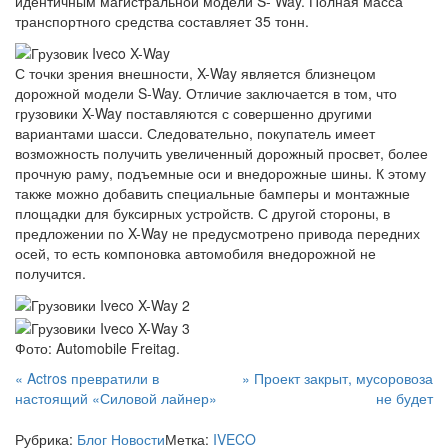
идентичным магистральной модели S- Way. Полная масса
транспортного средства составляет 35 тонн.
С точки зрения внешности, X-Way является близнецом
дорожной модели S-Way. Отличие заключается в том, что
грузовики X-Way поставляются с совершенно другими
вариантами шасси. Следовательно, покупатель имеет
возможность получить увеличенный дорожный просвет, более
прочную раму, подъемные оси и внедорожные шины. К этому
также можно добавить специальные бамперы и монтажные
площадки для буксирных устройств. С другой стороны, в
предложении по X-Way не предусмотрено привода передних
осей, то есть компоновка автомобиля внедорожной не
получится.
Фото: Automobile Freitag.
Навигация
«
Actros превратили в
»
Проект закрыт, мусоровоза
настоящий «Силовой лайнер»
не будет
по
Рубрика:
Блог
Новости
Метка:
IVECO