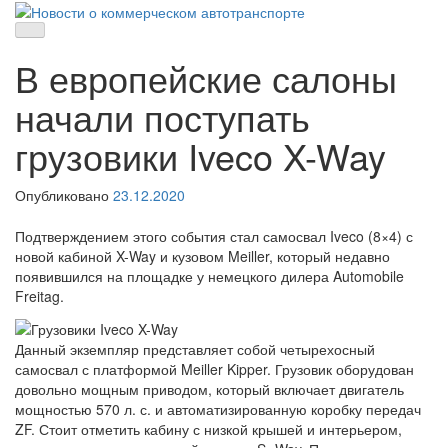
Skip
to
Новости о коммерческом автотранспорте
Новости о коммерческом автотранспорте: грузовых автомобилях
content
и спецтехнике
В европейские салоны
начали поступать
грузовики Iveco X-Way
Опубликовано
23.12.2020
Подтверждением этого события стал самосвал Iveco (8×4) с
новой кабиной X-Way и кузовом Meiller, который недавно
появившился на площадке у немецкого дилера Automobile
Freitag.
Данный экземпляр представляет собой четырехосный
самосвал с платформой Meiller Kipper. Грузовик оборудован
довольно мощным приводом, который включает двигатель
мощностью 570 л. с. и автоматизированную коробку передач
ZF. Стоит отметить кабину с низкой крышей и интерьером,