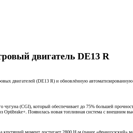
х и спецтехнике
итровый двигатель DE13 R
ровых двигателей (DE13 R) и обновлённую автоматизированную к
 чугуна (CGI), который обеспечивает до 75% большей прочност
з Optibrake+. Появилась новая топливная система с внешним в
а крутящий момент достигает 2800 Н·м (ранее «французский» мак