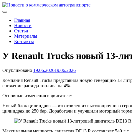
Skip
to
Новости о коммерческом автотранспорте
Новости о коммерческом автотранспорте: грузовых автомобиля
content
Главная
Новости
Статьи
Материалы
Контакты
У Renault Trucks новый 13-л
Опубликовано
19.06.2026
19.06.2026
Компания Renault Trucks представила новую генерацию 13-лит
снижение расхода топлива на 4%.
Основные изменения в двигателе:
Новый блок цилиндров — изготовлен из высокопрочного серого
цилиндрах до 250 бар. Доработали и улучшили моторный тормо
Максимальная мощность двигателя DE13 R составляет 540 л.с., 