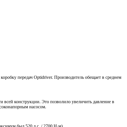
оробку передач Optidriver. Производитель обещает в среднем
и всей конструкции. Это позволило увеличить давление в
ысоконапорным насосом.
симум был 520 л.с. / 2700 Н·м).