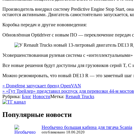
Производитель внедрил систему Predictive Engine Stop Start, 
остаются активными. Двигатель самостоятельно запускается, к
Коробка передач и другие нововведения:
Обновлённая Optidriver с новым ПО — переключение передач ст
Усовершенствованная рулевая система с «интеллектуальными»
Все новые решения будут доступны для грузовиков серий T, C 
Можно резюмировать, что новый DE13 R — это заметный шаг вп
Навигация
«
Dongfeng запускает бренд OpenVAN
»
«Гут Трейлер» представил роспуск для перевозки 44-м мосто
по
Рубрика:
Блог
Новости
Метка:
Renault Trucks
записям
Популярные новости
Необычно большая кабина для тягача Scania
опубликовано 18.06.2020