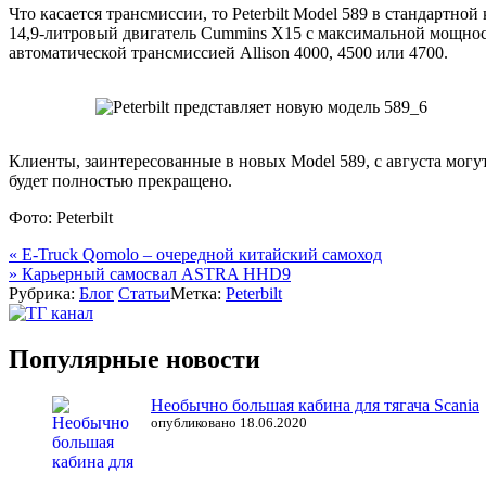
Что касается трансмиссии, то Peterbilt Model 589 в стандартн
14,9-литровый двигатель Cummins X15 с максимальной мощност
автоматической трансмиссией Allison 4000, 4500 или 4700.
Клиенты, заинтересованные в новых Model 589, с августа могут
будет полностью прекращено.
Фото: Peterbilt
Навигация
«
E-Truck Qomolo – очередной китайский самоход
»
Карьерный самосвал ASTRA HHD9
по
Рубрика:
Блог
Статьи
Метка:
Peterbilt
записям
Популярные новости
Необычно большая кабина для тягача Scania
опубликовано 18.06.2020