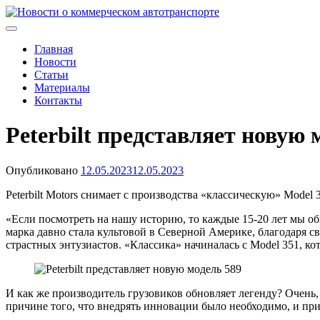
Skip
to
Новости о коммерческом автотранспорте
Новости о коммерческом автотранспорте: грузовых автомобиля
content
Главная
Новости
Статьи
Материалы
Контакты
Peterbilt представляет новую 
Опубликовано
12.05.2023
12.05.2023
Peterbilt Motors снимает с производства «классическую» Model
«Если посмотреть на нашу историю, то каждые 15-20 лет мы обно
марка давно стала культовой в Северной Америке, благодаря св
страстных энтузиастов. «Классика» начиналась с Model 351, кот
И как же производитель грузовиков обновляет легенду? Очень, 
причине того, что внедрять инновации было необходимо, и при