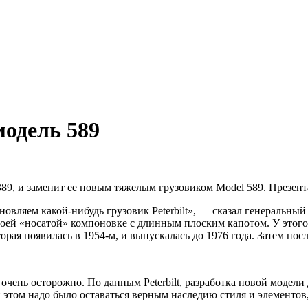
х и спецтехнике
модель 589
 389, и заменит ее новым тяжелым грузовиком Model 589. Презен
вляем какой-нибудь грузовик Peterbilt», — сказал генеральный д
оей «носатой» компоновке с длинным плоским капотом. У этого х
орая появилась в 1954-м, и выпускалась до 1976 года. Затем пос
очень осторожно. По данным Peterbilt, разработка новой модели 
 этом надо было оставаться верным наследию стиля и элементов,