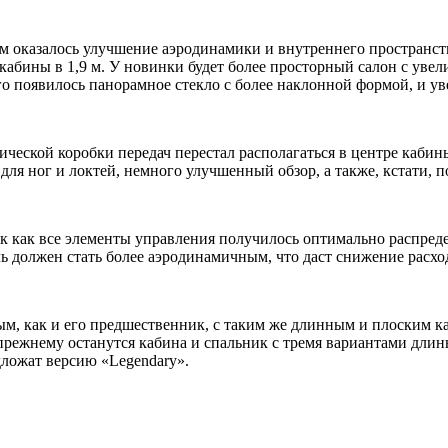
 оказалось улучшение аэродинамики и внутреннего пространств
абины в 1,9 м. У новинки будет более просторный салон с увелич
го появилось панорамное стекло с более наклонной формой, и ув
ческой коробки передач перестал располагаться в центре кабины
ля ног и локтей, немного улучшенный обзор, а также, кстати, п
к как все элементы управления получилось оптимально распредел
ь должен стать более аэродинамичным, что даст снижение расхо
нным, как и его предшественник, с таким же длинным и плоским
прежнему останутся кабина и спальник с тремя вариантами длин
ложат версию «Legendary».