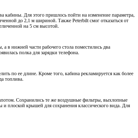
а кабины. Для этого пришлось пойти на изменение параметра,
енной до 2,1 м шириной. Также Peterbilt смог отказаться от
еличенной на 5 см высотой.
, а в нижней части рабочего стола поместились два
оявилась полка для зарядки телефона.
ить по ее длине. Кроме того, кабина рекламируется как более
да топлива.
 капотом. Сохранились те же воздушные фильтры, выхлопные
ы и плоской крышей для сохранения классического вида. Для