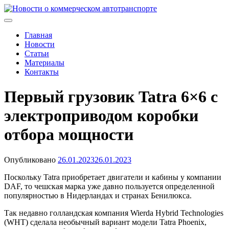
Skip
to
Новости о коммерческом автотранспорте
Новости о коммерческом автотранспорте: грузовых
content
автомобилях и спецтехнике
Главная
Новости
Статьи
Материалы
Контакты
Первый грузовик Tatra 6×6 с
электроприводом коробки
отбора мощности
Опубликовано
26.01.2023
26.01.2023
Поскольку Tatra приобретает двигатели и кабины у компании
DAF, то чешская марка уже давно пользуется определенной
популярностью в Нидерландах и странах Бенилюкса.
Так недавно голландская компания Wierda Hybrid Technologies
(WHT) сделала необычный вариант модели Tatra Phoenix,