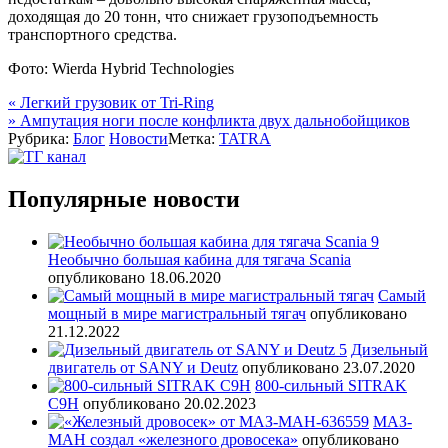
доходящая до 20 тонн, что снижает грузоподъемность
транспортного средства.
Фото: Wierda Hybrid Technologies
Навигация
«
Легкий грузовик от Tri-Ring
»
Ампутация ноги после конфликта двух дальнобойщиков
по
Рубрика:
Блог
Новости
Метка:
TATRA
записям
Популярные новости
Необычно большая кабина для тягача Scania
опубликовано 18.06.2020
Самый
мощный в мире магистральный тягач
опубликовано
21.12.2022
Дизельный
двигатель от SANY и Deutz
опубликовано 23.07.2020
800-сильный SITRAK
C9H
опубликовано 20.02.2023
МАЗ-
МАН создал «железного дровосека»
опубликовано