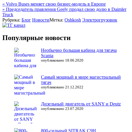
Навигация
«
Volvo Buses меняет свою бизнес-модель в Европе
»
Председатель правления Geely продал свою долю в Daimler
по
Truck
записям
Рубрика:
Блог
Новости
Метка:
Oshkosh
Электрогрузовик
Популярные новости
Необычно большая кабина для тягача
Scania
опубликовано 18.06.2020
Самый мощный в мире магистральный
тягач
опубликовано 21.12.2022
Дизельный двигатель от SANY и Deutz
опубликовано 23.07.2020
800-сильный SITRAK C9H