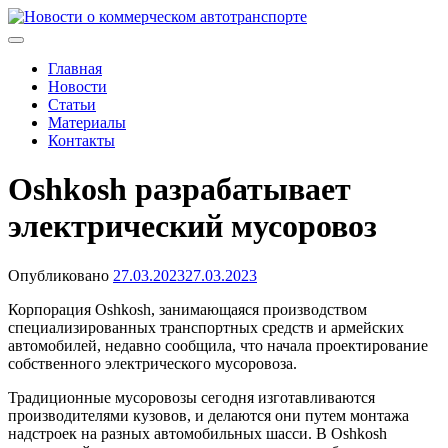
Skip
to
Новости о коммерческом автотранспорте
Новости о коммерческом автотранспорте: грузовых
content
автомобилях и спецтехнике
Главная
Новости
Статьи
Материалы
Контакты
Oshkosh разрабатывает
электрический мусоровоз
Опубликовано
27.03.2023
27.03.2023
Корпорация Oshkosh, занимающаяся производством
специализированных транспортных средств и армейских
автомобилей, недавно сообщила, что начала проектирование
собственного электрического мусоровоза.
Традиционные мусоровозы сегодня изготавливаются
производителями кузовов, и делаются они путем монтажа
надстроек на разных автомобильных шасси. В Oshkosh