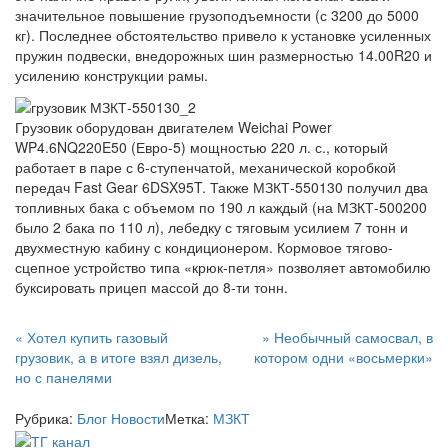
значительное повышение грузоподъемности (с 3200 до 5000
кг). Последнее обстоятельство привело к установке усиленных
пружин подвески, внедорожных шин размерностью 14.00R20 и
усилению конструкции рамы.
Грузовик оборудован двигателем Weichai Power
WP4.6NQ220E50 (Евро-5) мощностью 220 л. с., который
работает в паре с 6-ступенчатой, механической коробкой
передач Fast Gear 6DSX95T. Также МЗКТ-550130 получил два
топливных бака с объемом по 190 л каждый (на МЗКТ-500200
было 2 бака по 110 л), лебедку с тяговым усилием 7 тонн и
двухместную кабину с кондиционером. Кормовое тягово-
сцепное устройство типа «крюк-петля» позволяет автомобилю
буксировать прицеп массой до 8-ти тонн.
Навигация
«
Хотел купить газовый
»
Необычный самосвал, в
грузовик, а в итоге взял дизель,
котором одни «восьмерки»
по
но с панелями
записям
Рубрика:
Блог
Новости
Метка:
МЗКТ