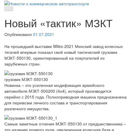
Skip
to
Новости о коммерческом автотранспорте
Новости о коммерческом автотранспорте: грузовых автомобилях
content
и спецтехнике
Новый «тактик» МЗКТ
Опубликовано
01.07.2021
На прошедшей выставке Milex-2021 Минский завод колесных
тягачей впервые показал свой новый тактический грузовик
МЗКТ-550130, ориентированный на покупателей из
зарубежных стран.
грузовик МЗКТ-550130
Новинка – это усиленная модификация армейского
автомобиля МЗКТ-500200 (4х4), который производится
серийно с 2015 года. Полноприводная машина предназначена
для перевозки личного состава и транспортирования
различного имущества.
Самые заметные отличия МЗКТ-550130 от предшественника –
это наличие правого руля, увеличенная колесная база и