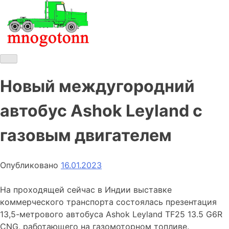
Skip
to
content
Новости о коммерческом автотранспорте
Новости о коммерческом автотранспорте: грузовых
автомобилях и спецтехнике
Новый междугородний
автобус Ashok Leyland с
газовым двигателем
Опубликовано
16.01.2023
На проходящей сейчас в Индии выставке
коммерческого транспорта состоялась презентация
13,5-метрового автобуса Ashok Leyland TF25 13.5 G6R
CNG, работающего на газомоторном топливе.