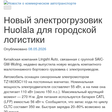
Skip
to
Новости о коммерческом автотранспорте
Новости о коммерческом автотранспорте: грузовых автомобилях
content
и спецтехнике
Новый электрогрузовик
Huolala для городской
логистики
Опубликовано
08.05.2026
Китайская компания Lingshi Auto, связанная с группой SAIC-
GM-Wuling, недавно выпустила новую модель компактного
малотоннажного бортового грузовика с электроприводом.
Автомобиль оснащен синхронным электромотором
TZ180XSC110 на постоянных магнитах. Номинальная
мощность электродвигателя составляет 55 кВт, а на пике она
достигает 110 кВт (около 150 л.с.). Максимальный крутящий
момент — 270 Н·м. Для питания используется батарея CATL
(LFP) емкостью 56 кВт·ч. Сообщается, что запас хода по циклу
CLTC составит 350 км. Быстрая зарядка 20–80% возможно за
20 минут.