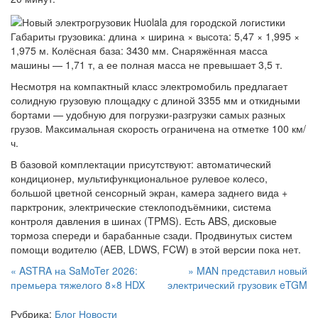
Габариты грузовика: длина × ширина × высота: 5,47 × 1,995 ×
1,975 м. Колёсная база: 3430 мм. Снаряжённая масса
машины — 1,71 т, а ее полная масса не превышает 3,5 т.
Несмотря на компактный класс электромобиль предлагает
солидную грузовую площадку с длиной 3355 мм и откидными
бортами — удобную для погрузки-разгрузки самых разных
грузов. Максимальная скорость ограничена на отметке 100 км/
ч.
В базовой комплектации присутствуют: автоматический
кондиционер, мультифункциональное рулевое колесо,
большой цветной сенсорный экран, камера заднего вида +
парктроник, электрические стеклоподъёмники, система
контроля давления в шинах (TPMS). Есть ABS, дисковые
тормоза спереди и барабанные сзади. Продвинутых систем
помощи водителю (AEB, LDWS, FCW) в этой версии пока нет.
Навигация
«
ASTRA на SaMoTer 2026:
»
MAN представил новый
премьера тяжелого 8×8 HDX
электрический грузовик eTGM
по
Рубрика:
Блог
Новости