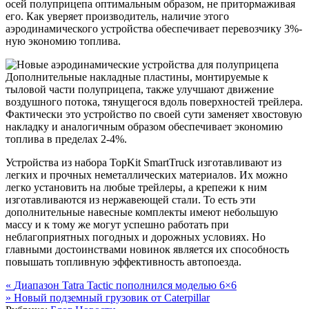
осей полуприцепа оптимальным образом, не притормаживая
его. Как уверяет производитель, наличие этого
аэродинамического устройства обеспечивает перевозчику 3%-
ную экономию топлива.
Дополнительные накладные пластины, монтируемые к
тыловой части полуприцепа, также улучшают движение
воздушного потока, тянущегося вдоль поверхностей трейлера.
Фактически это устройство по своей сути заменяет хвостовую
накладку и аналогичным образом обеспечивает экономию
топлива в пределах 2-4%.
Устройства из набора TopKit SmartTruck изготавливают из
легких и прочных неметаллических материалов. Их можно
легко установить на любые трейлеры, а крепежи к ним
изготавливаются из нержавеющей стали. То есть эти
дополнительные навесные комплекты имеют небольшую
массу и к тому же могут успешно работать при
неблагоприятных погодных и дорожных условиях. Но
главными достоинствами новинок является их способность
повышать топливную эффективность автопоезда.
Навигация
«
Диапазон Tatra Tactic пополнился моделью 6×6
»
Новый подземный грузовик от Caterpillar
по