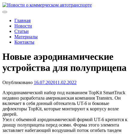
Skip
to
Новости о коммерческом автотранспорте
Новости о коммерческом автотранспорте: грузовых
content
автомобилях и спецтехнике
Главная
Новости
Статьи
Материалы
Контакты
Новые аэродинамические
устройства для полуприцепа
Опубликовано
16.07.2020
11.02.2022
Аэродинамический набор под названием TopKit SmartTruck
недавно разработала американская компания Transtex. Он
включает в себя донный обтекатель UT-6 и боковые
дефлекторы TopKit, которые монтируют к корпусу возле
дверей.
Узел с объемной аэродинамической формой UT-6 крепится к
днищу полуприцепа перед осями. Форма этого элемента
заставляет набегающий воздушный поток огибать тандем