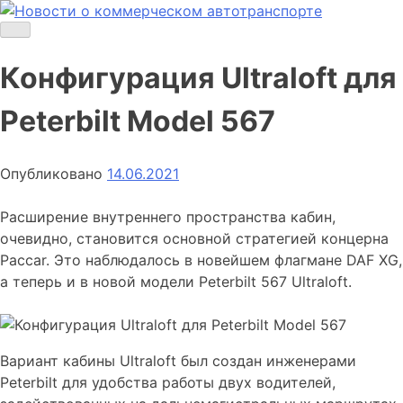
Skip
to
Новости о коммерческом автотранспорте
Новости о коммерческом автотранспорте: грузовых
content
автомобилях и спецтехнике
Конфигурация Ultraloft для
Peterbilt Model 567
Опубликовано
14.06.2021
Расширение внутреннего пространства кабин,
очевидно, становится основной стратегией концерна
Paccar. Это наблюдалось в новейшем флагмане DAF XG,
а теперь и в новой модели Peterbilt 567 Ultraloft.
Вариант кабины Ultraloft был создан инженерами
Peterbilt для удобства работы двух водителей,