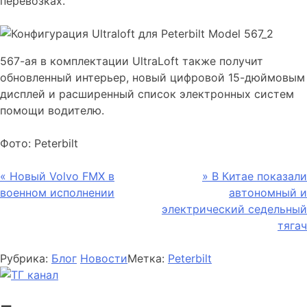
перевозках.
567-ая в комплектации UltraLoft также получит
обновленный интерьер, новый цифровой 15-дюймовым
дисплей и расширенный список электронных систем
помощи водителю.
Фото: Peterbilt
Навигация
«
Новый Volvo FMX в
»
В Китае показали
военном исполнении
автономный и
по
электрический седельный
записям
тягач
Рубрика:
Блог
Новости
Метка:
Peterbilt