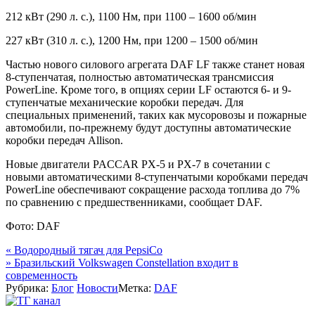
212 кВт (290 л. с.), 1100 Нм, при 1100 – 1600 об/мин
227 кВт (310 л. с.), 1200 Нм, при 1200 – 1500 об/мин
Частью нового силового агрегата DAF LF также станет новая
8-ступенчатая, полностью автоматическая трансмиссия
PowerLine. Кроме того, в опциях серии LF остаются 6- и 9-
ступенчатые механические коробки передач. Для
специальных применений, таких как мусоровозы и пожарные
автомобили, по-прежнему будут доступны автоматические
коробки передач Allison.
Новые двигатели PACCAR PX-5 и PX-7 в сочетании с
новыми автоматическими 8-ступенчатыми коробками передач
PowerLine обеспечивают сокращение расхода топлива до 7%
по сравнению с предшественниками, сообщает DAF.
Фото: DAF
Навигация
«
Водородный тягач для PepsiCo
»
Бразильский Volkswagen Constellation входит в
по
современность
записям
Рубрика:
Блог
Новости
Метка:
DAF