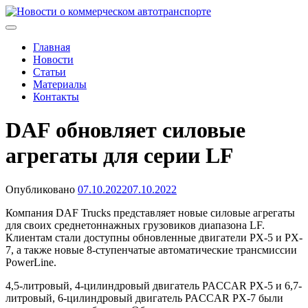
Skip
to
Новости о коммерческом автотранспорте
Новости о коммерческом автотранспорте: грузовых
content
автомобилях и спецтехнике
Главная
Новости
Статьи
Материалы
Контакты
DAF обновляет силовые
агрегаты для серии LF
Опубликовано
07.10.2022
07.10.2022
Компания DAF Trucks представляет новые силовые агрегаты
для своих среднетоннажных грузовиков диапазона LF.
Клиентам стали доступны обновленные двигатели PX-5 и PX-
7, а также новые 8-ступенчатые автоматические трансмиссии
PowerLine.
4,5-литровый, 4-цилиндровый двигатель PACCAR PX-5 и 6,7-
литровый, 6-цилиндровый двигатель PACCAR PX-7 были